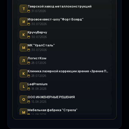
Тверской завод металлоконструкций
Т
31.07.2026
Игровое квест-шоу "Форт Боярд"
И
30.07.2026
КручуВерчу
К
30.07.2026
МК "УралСталь"
М
30.07.2026
ЛогистКом
Л
28.07.2026
Клиника лазерной коррекции зрения «Зрение Пенза»
К
28.07.2026
LedPremium
L
18.08.2025
ООО ИНЖЕНЕРНЫЕ РЕШЕНИЯ
О
15.08.2025
Мебельная фабрика "Стрела"
М
14.08.2025
Строительная компания «Капитал-Строй»
С
13.08.2025