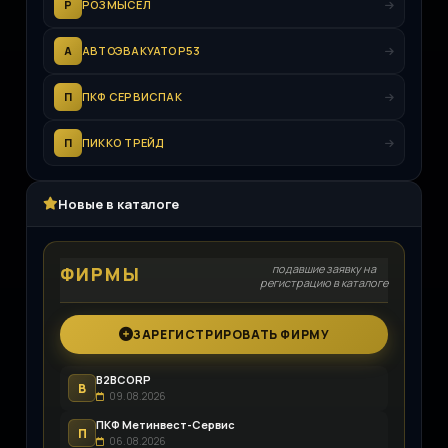
Р
РОЗМЫСЕЛ
А
АВТОЭВАКУАТОР53
П
ПКФ СЕРВИСПАК
П
ПИККО ТРЕЙД
Новые в каталоге
подавшие заявку на
ФИРМЫ
регистрацию в каталоге
ЗАРЕГИСТРИРОВАТЬ ФИРМУ
B2BCORP
B
09.08.2026
ПКФ Метинвест-Сервис
П
06.08.2026