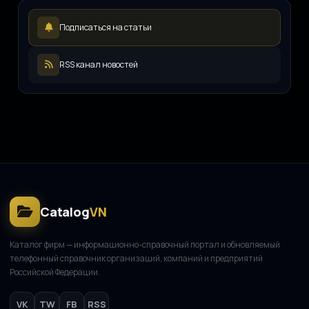
Возим.ру
В
Подписаться на статьи
12.08.2025
LEDpremium
L
12.08.2025
RSS канал новостей
Русский инженерный клуб
Р
11.08.2025
Catalog
VN
Каталог фирм — информационно-справочный портал и обновляемый
телефонный справочник организаций, компаний и предприятий
Российской Федерации.
VK
TW
FB
RSS