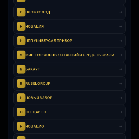
П
ПРОМХОЛОД
Н
НОВАЦИЯ
Н
НПП УНИВЕРСАЛ ПРИБОР
М
МИР ТЕЛЕФОННЫХ СТАНЦИЙ И СРЕДСТВ СВЯЗИ
Б
БАКАУТ
R
RUSEL GROUP
Н
НОВЫЙ ЗАБОР
С
СПЕЦАВТО
Н
НОВАЦИО