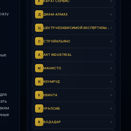
К
КАРАТ СЕРВИС
.
разу
Д
ДИАМ-АЛМАЗ
Ц
ЦЕНТР НЕЗАВИСИМОЙ ЭКСПЕРТИЗЫ "ВАРШАВСКИЙ"
С
СТРОЙАЛЬЯНС
рые
A
ART INDUSTRIAL
М
МАНИСТО
И
ИЗУМРУД
 для
К
КВИНТА
шать
таким
У
УРАЛСИБ
диные
В
ВОДАДАР