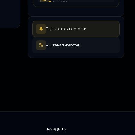
13.08.2025
Возим.ру
В
12.08.2025
LEDpremium
L
Подписаться на статьи
12.08.2025
Русский инженерный клуб
Р
11.08.2025
RSS канал новостей
ООО «ЖКХ-Управление»
О
11.08.2025
РАЗДЕЛЫ