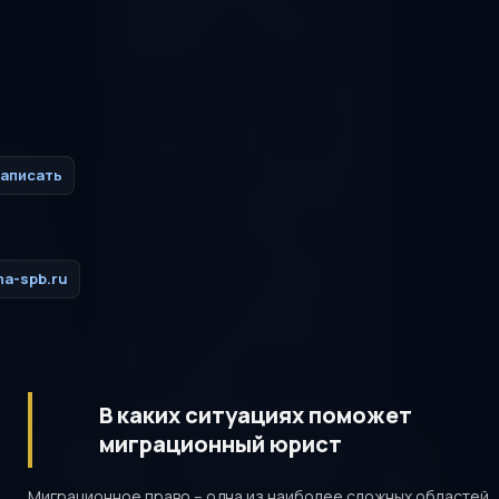
аписать
a-spb.ru
В каких ситуациях поможет
миграционный юрист
Миграционное право – одна из наиболее сложных областей,