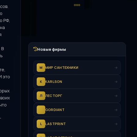
сов.
ию
о РФ,
 на
я
 В
Новые фирмы
ть
М
МИР САНТЕХНИКИ
те,
И это
K
KARLSON
торых
Л
ЛЕСТОРГ
своих
что
GORDIANT
т
L
LASTPRINT