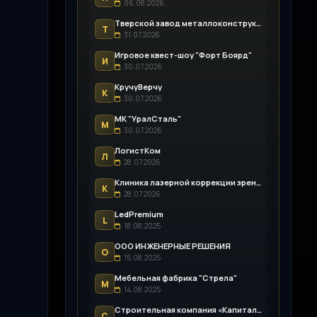
06.08.2026
Тверской завод металлоконструкций
Т
31.07.2026
Игровое квест-шоу "Форт Боярд"
И
30.07.2026
КручуВерчу
К
30.07.2026
МК "УралСталь"
М
30.07.2026
ЛогистКом
Л
28.07.2026
Клиника лазерной коррекции зрения «Зрение Пенза»
К
28.07.2026
LedPremium
L
18.08.2025
ООО ИНЖЕНЕРНЫЕ РЕШЕНИЯ
О
15.08.2025
Мебельная фабрика "Стрела"
М
14.08.2025
Строительная компания «Капитал-Строй»
С