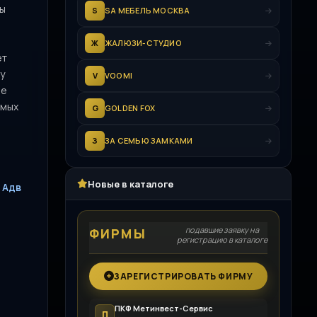
вы
S
SA МЕБЕЛЬ МОСКВА
Ж
ЖАЛЮЗИ-СТУДИО
ет
у
V
VOOMI
ре
омых
G
GOLDEN FOX
З
ЗА СЕМЬЮ ЗАМКАМИ
Новые в каталоге
 Адв
подавшие заявку на
ФИРМЫ
регистрацию в каталоге
ЗАРЕГИСТРИРОВАТЬ ФИРМУ
ПКФ Метинвест-Сервис
П