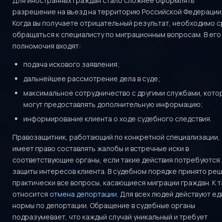
Для иностранных граждан стало сложнее оформлять
разрешение на въезд на территорию Российской Федерации
Когда вы получаете отрицательный результат, необходимо с
обращаться к специалисту по миграционным вопросам. В его
полномочия входят:
подача искового заявления;
дальнейшее рассмотрение дела в суде;
максимальное сотрудничество с другими службами, кото
могут предоставлять дополнительную информацию;
информирование клиента о ходе судебного следствия.
Правозащитник, работающий по конкретной специализации,
имеет право составлять жалобы и встречные иски в
соответствующие органы, если такие действия потребуются
защиты интересов клиента. В судебном порядке принято ре
практически все вопросы, касающиеся миграции граждан. К 
относится
отмена депортации
. Для всех людей действуют е
нормы по депортации. Обращение в судебные органы
подразумевает, что каждый случай уникальный и требует