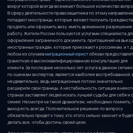
вокруг которой всегда возникает большое количество вопро
В сферу деятельности правозащитника по этому направлен
попадают иностранцы, которые желают получить гражданств
продлить или оформить визу, иметь временное разрешение
работу. Жители России пользуются услугами специалиста дл
оформления заграничного документа, приглашений на въезд
иностранных граждан, которые приезжают к россиянам, и т.д.
любом из случаев
миграционный юрист
обязан предоставля
грамотную и высококвалифицированную консультацию для
клиента. За последние несколько лет услуга в данном сегмен
по оценкам экспертов, является наиболее востребованной. 
неудивительно, ведь миграционные потоки значительно
расширили свои границы. А нестабильность ситуации в неко
странах заставляет людей искать лучшей судьбы для себя и 
семей. Несмотря на такой драматизм, необходимо помнить, 
выход есть всегда. Положительное решение по вопросу
обязательно придет к тому, кто этого сильно захочет и буде
делать все, чтобы достичь своей цели.