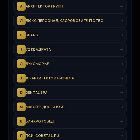
А
АРХИТЕКТОР ГРУПП
Л
ЛЮКС ПЕРСОНАЛ, КАДРОВОЕ АГЕНТСТВО
S
SPARS
7
72 КВАДРАТА
Л
ЛУКОМОРЬЕ
1
1С-АРХИТЕКТОР БИЗНЕСА
D
DENTAL SPA
М
МАСТЕР ДОСТАВКИ
Б
БАНКРОТОВЕД
П
ПСИ-СОВЕТ24.RU