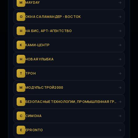
M
MAYDAY
О
ОКНА САЛАМАНДЕР - ВОСТОК
Н
НА БИС, АРТ-АГЕНТСТВО
К
КАМИ-ЦЕНТР
Н
НОВАЯ УЛЫБКА
Т
ТРОН
М
МОДУЛЬСТРОЙ2000
Б
БЕЗОПАСНЫЕ ТЕХНОЛОГИИ, ПРОМЫШЛЕННАЯ ГРУППА
С
СИМОНА
E
EPRONTO