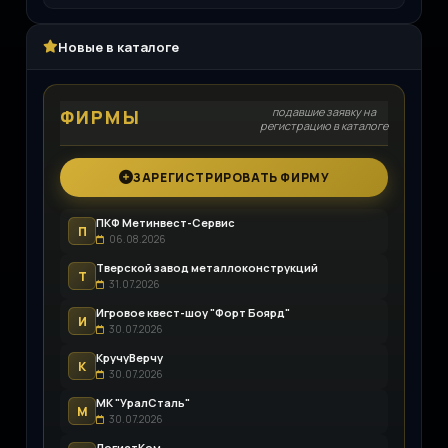
Новые в каталоге
подавшие заявку на
ФИРМЫ
регистрацию в каталоге
ЗАРЕГИСТРИРОВАТЬ ФИРМУ
ПКФ Метинвест-Сервис
П
06.08.2026
Тверской завод металлоконструкций
Т
31.07.2026
Игровое квест-шоу "Форт Боярд"
И
30.07.2026
КручуВерчу
К
30.07.2026
МК "УралСталь"
М
30.07.2026
ЛогистКом