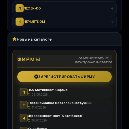
Л
ЛЕСЕН-КО
Ч
ЧЕРМЕТКОМ
Новые в каталоге
подавшие заявку на
ФИРМЫ
регистрацию в каталоге
ЗАРЕГИСТРИРОВАТЬ ФИРМУ
ПКФ Метинвест-Сервис
П
06.08.2026
Тверской завод металлоконструкций
Т
31.07.2026
Игровое квест-шоу "Форт Боярд"
И
30.07.2026
КручуВерчу