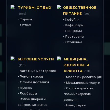
ТУРИЗМ, ОТДЫХ
ОБЩЕСТВЕННОЕ
ПИТАНИЕ
(846)
(405)
-
Туризм
-
Кофейни
-
Отдых
-
Кафе, бары
-
Пиццерии
-
Рестораны
-
Столовые
БЫТОВЫЕ УСЛУГИ
МЕДИЦИНА,
ЗДОРОВЬЕ И
(1011)
-
КРАСОТА
Багетные мастерские
(1512)
-
Ремонт часов
-
Массаж и релаксация
-
Служба доставки
-
Медицинские услуги
товаров
-
Салоны красоты,
-
Ломбарды
парикмахерские,
-
Взлом дверей и
солярии
сейфов, вскрытие
-
Бани, сауны