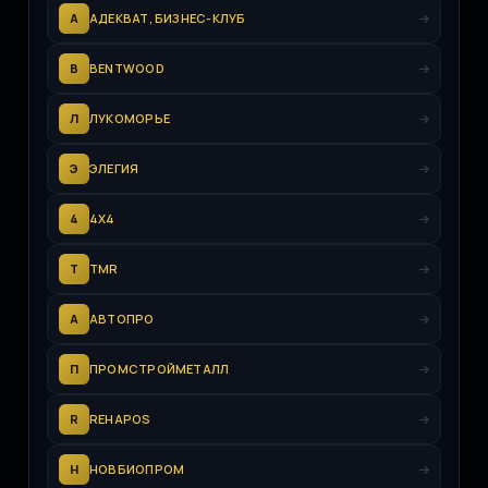
А
АДЕКВАТ, БИЗНЕС-КЛУБ
B
BENTWOOD
Л
ЛУКОМОРЬЕ
Э
ЭЛЕГИЯ
4
4Х4
T
TMR
А
АВТОПРО
П
ПРОМСТРОЙМЕТАЛЛ
R
REHAPOS
Н
НОВБИОПРОМ