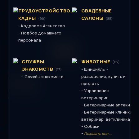
ТРУДОУСТРОЙСТВО,
СВАДЕБНЫЕ
КАДРЫ
САЛОНЫ
(90)
(85)
-
Кадровое Агентство
-
Подбор домашнего
персонала
СЛУЖБЫ
ЖИВОТНЫЕ
(112)
ЗНАКОМСТВ
-
Шиншиллы -
(17)
-
разведение, купить и
Службы знакомств
продать
-
Управление
ветеринарии
-
Ветеринарные аптеки
-
Ветеринарные клиники,
ветеринар, ветклиника
-
Собаки
-
Показать все ...