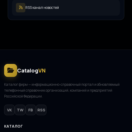
Русский инженерный клуб
Р
11.08.2025
RSS канал новостей
ООО «ЖКХ-Управление»
О
11.08.2025
Catalog
VN
Каталог фирм — информационно-справочный портал и обновляемый
телефонный справочник организаций, компаний и предприятий
Российской Федерации.
VK
TW
FB
RSS
КАТАЛОГ