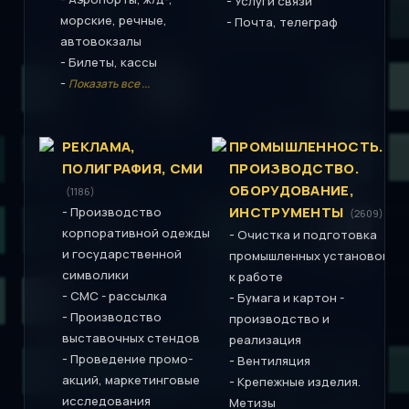
-
Услуги связи
морские, речные,
-
Почта, телеграф
автовокзалы
-
Билеты, кассы
-
Показать все ...
РЕКЛАМА,
ПРОМЫШЛЕННОСТЬ.
ПОЛИГРАФИЯ, СМИ
ПРОИЗВОДСТВО.
ОБОРУДОВАНИЕ,
(1186)
-
ИНСТРУМЕНТЫ
Производство
(2609)
корпоративной одежды
-
Очистка и подготовка
и государственной
промышленных установок
символики
к работе
-
СМС - рассылка
-
Бумага и картон -
-
Производство
производство и
выставочных стендов
реализация
-
Проведение промо-
-
Вентиляция
акций, маркетинговые
-
Крепежные изделия.
исследования
Метизы