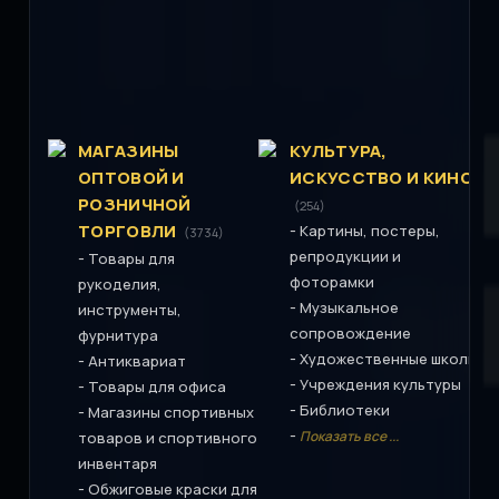
МАГАЗИНЫ
КУЛЬТУРА,
ОПТОВОЙ И
ИСКУССТВО И КИНО
РОЗНИЧНОЙ
(254)
ТОРГОВЛИ
-
Картины, постеры,
(3734)
репродукции и
-
Товары для
фоторамки
рукоделия,
-
Музыкальное
инструменты,
сопровождение
фурнитура
-
Художественные школы
-
Антиквариат
-
Учреждения культуры
-
Товары для офиса
-
Библиотеки
-
Магазины спортивных
-
Показать все ...
товаров и спортивного
инвентаря
-
Обжиговые краски для