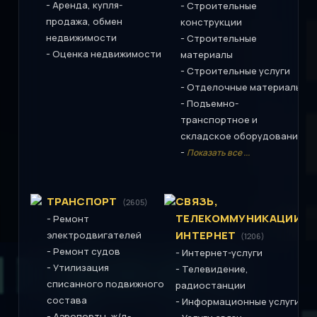
-
Аренда, купля-
-
Строительные
продажа, обмен
конструкции
недвижимости
-
Строительные
-
Оценка недвижимости
материалы
-
Строительные услуги
-
Отделочные материалы
-
Подъемно-
транспортное и
складское оборудование
-
Показать все ...
ТРАНСПОРТ
СВЯЗЬ,
(2605)
ТЕЛЕКОММУНИКАЦИИ,
-
Ремонт
ИНТЕРНЕТ
электродвигателей
(1206)
-
Ремонт судов
-
Интернет-услуги
-
Утилизация
-
Телевидение,
списанного подвижного
радиостанции
состава
-
Информационные услуги
-
Аэропорты, ж/д-,