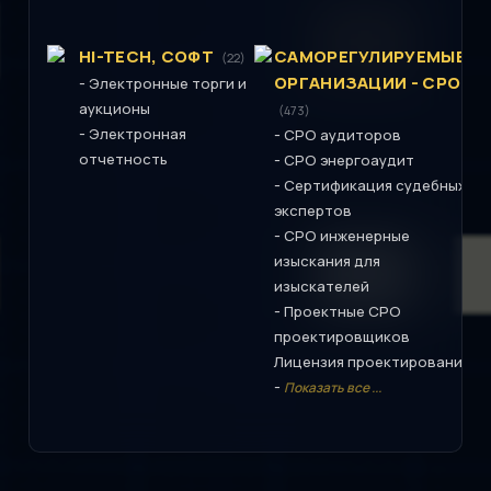
HI-TECH, СОФТ
САМОРЕГУЛИРУЕМЫЕ
(22)
ОРГАНИЗАЦИИ - СРО
-
Электронные торги и
аукционы
(473)
-
Электронная
-
СРО аудиторов
отчетность
-
СРО энергоаудит
-
Сертификация судебных
экспертов
-
СРО инженерные
изыскания для
изыскателей
-
Проектные СРО
проектировщиков
Лицензия проектирование
-
Показать все ...