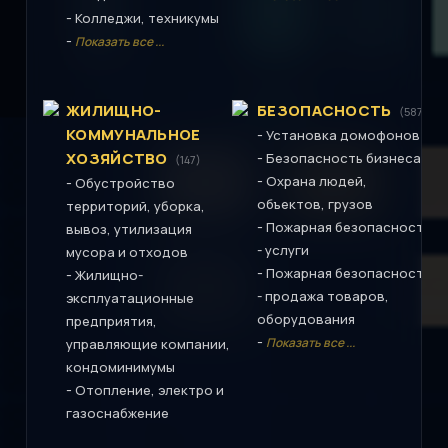
-
Колледжи, техникумы
-
Показать все ...
ЖИЛИЩНО-
БЕЗОПАСНОСТЬ
(587)
КОММУНАЛЬНОЕ
-
Установка домофонов
ХОЗЯЙСТВО
-
Безопасность бизнеса
(147)
-
Охрана людей,
-
Обустройство
объектов, грузов
территорий, уборка,
-
Пожарная безопасность
вывоз, утилизация
- услуги
мусора и отходов
-
Пожарная безопасность
-
Жилищно-
- продажа товаров,
эксплуатационные
оборудования
предприятия,
-
Показать все ...
управляющие компании,
кондоминимумы
-
Отопление, электро и
газоснабжение