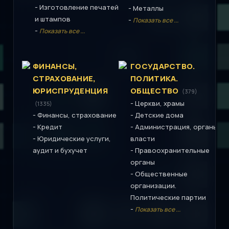
-
Изготовление печатей
-
Металлы
и штампов
-
Показать все ...
-
Показать все ...
ФИНАНСЫ,
ГОСУДАРСТВО.
СТРАХОВАНИЕ,
ПОЛИТИКА.
ЮРИСПРУДЕНЦИЯ
ОБЩЕСТВО
(379)
-
Церкви, храмы
(1335)
-
-
Финансы, страхование
Детские дома
-
-
Кредит
Администрация, органы
-
Юридические услуги,
власти
-
аудит и бухучет
Правоохранительные
органы
-
Общественные
организации.
Политические партии
-
Показать все ...