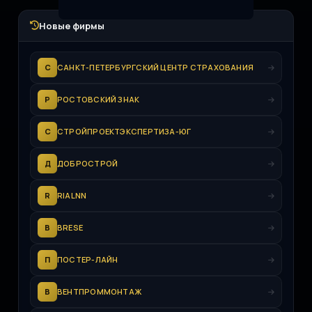
Новые фирмы
С
САНКТ-ПЕТЕРБУРГСКИЙ ЦЕНТР СТРАХОВАНИЯ
Р
РОСТОВСКИЙ ЗНАК
С
СТРОЙПРОЕКТЭКСПЕРТИЗА-ЮГ
Д
ДОБРОСТРОЙ
R
RIALNN
B
BRESE
П
ПОСТЕР-ЛАЙН
В
ВЕНТПРОММОНТАЖ