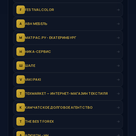
F
FESTIVAL COLOR
А
АВН МЕБЕЛЬ
М
МАТРАС.РУ - ЕКАТЕРИНБУРГ
Н
НИКА-СЕРВИС
Ш
ШАЛЕ
V
VAKI PAKI
T
TEXMARKET — ИНТЕРНЕТ-МАГАЗИН ТЕКСТИЛЯ
К
КАМЧАТСКОЕ ДОЛГОВОЕ АГЕНТСТВО
T
THE BEST FOREX
А
АЛЮКОН - НН