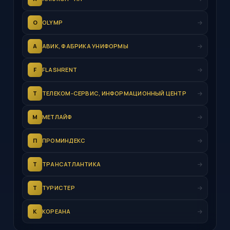
O
OLYMP
А
АВИК, ФАБРИКА УНИФОРМЫ
F
FLASHRENT
Т
ТЕЛЕКОМ-СЕРВИС, ИНФОРМАЦИОННЫЙ ЦЕНТР
М
МЕТЛАЙФ
П
ПРОМИНДЕКС
Т
ТРАНСАТЛАНТИКА
Т
ТУРИСТЕР
К
КОРЕАНА