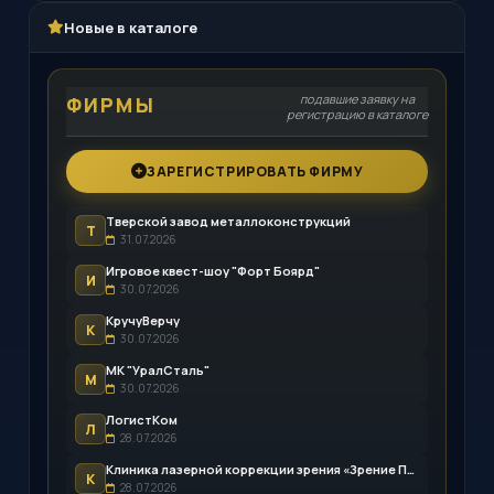
Новые в каталоге
подавшие заявку на
ФИРМЫ
регистрацию в каталоге
ЗАРЕГИСТРИРОВАТЬ ФИРМУ
Тверской завод металлоконструкций
Т
31.07.2026
Игровое квест-шоу "Форт Боярд"
И
30.07.2026
КручуВерчу
К
30.07.2026
МК "УралСталь"
М
30.07.2026
ЛогистКом
Л
28.07.2026
Клиника лазерной коррекции зрения «Зрение Пенза»
К
28.07.2026