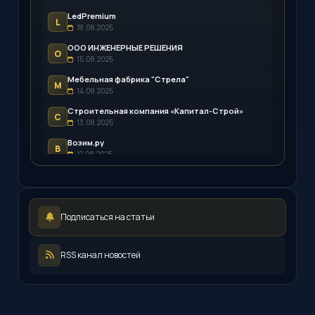
LedPremium
L
18.08.2025
ООО ИНЖЕНЕРНЫЕ РЕШЕНИЯ
О
15.08.2025
Мебельная фабрика "Стрела"
М
14.08.2025
Строительная компания «Капитал-Строй»
С
13.08.2025
Возим.ру
В
12.08.2025
LEDpremium
L
12.08.2025
Русский инженерный клуб
Р
Подписаться на статьи
11.08.2025
ООО «ЖКХ-Управление»
О
11.08.2025
RSS канал новостей
Иллюминатор
И
08.08.2025