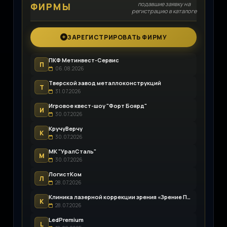
подавшие заявку на
ФИРМЫ
регистрацию в каталоге
ЗАРЕГИСТРИРОВАТЬ ФИРМУ
ПКФ Метинвест-Сервис
П
06.08.2026
Тверской завод металлоконструкций
Т
31.07.2026
Игровое квест-шоу "Форт Боярд"
И
30.07.2026
КручуВерчу
К
30.07.2026
МК "УралСталь"
М
30.07.2026
ЛогистКом
Л
28.07.2026
Клиника лазерной коррекции зрения «Зрение Пенза»
К
28.07.2026
LedPremium
L