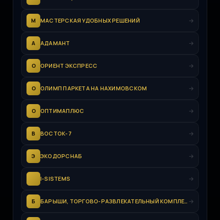
М
МАСТЕРСКАЯ УДОБНЫХ РЕШЕНИЙ
А
АДАМАНТ
О
ОРИЕНТ ЭКСПРЕСС
О
ОЛИМП ПАРКЕТА НА НАХИМОВСКОМ
О
ОПТИМАПЛЮС
В
ВОСТОК-7
Э
ЭКОДОРСНАБ
I-SISTEMS
Б
БАРЫШИ, ТОРГОВО-РАЗВЛЕКАТЕЛЬНЫЙ КОМПЛЕКС