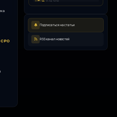
12.08.2025
LEDpremium
ика
L
12.08.2025
Русский инженерный клуб
Р
Подписаться на статьи
11.08.2025
ООО «ЖКХ-Управление»
О
11.08.2025
RSS канал новостей
 СРО
Иллюминатор
И
08.08.2025
й