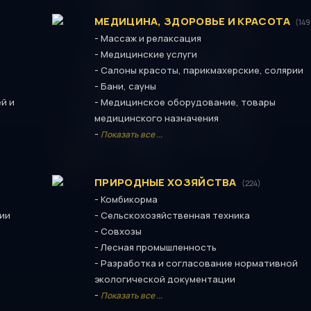
МЕДИЦИНА, ЗДОРОВЬЕ И КРАСОТА
(14
-
Массаж и релаксация
-
Медицинские услуги
-
Салоны красоты, парикмахерские, солярии
-
Бани, сауны
-
й и
Медицинское оборудование, товары
медицинского назначения
-
Показать все ...
ПРИРОДНЫЕ ХОЗЯЙСТВА
(224)
-
Комбикорма
-
ции
Сельскохозяйственная техника
-
Совхозы
-
Лесная промышленность
-
Разработка и согласование нормативной
экологической документации
-
Показать все ...