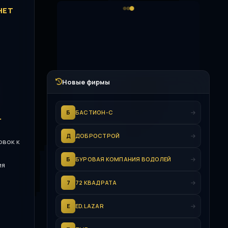
НЕТ
Новые фирмы
Б
БАСТИОН-С
.
Д
ДОБРОСТРОЙ
овок к
Б
БУРОВАЯ КОМПАНИЯ ВОДОЛЕЙ
ия
7
72 КВАДРАТА
E
ED.LAZAR