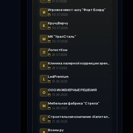
31.07.2026
Игровое квест-шоу "Форт Боярд"
И
30.07.2026
КручуВерчу
К
30.07.2026
МК "УралСталь"
М
30.07.2026
ЛогистКом
Л
28.07.2026
Клиника лазерной коррекции зрения «Зрение Пенза»
К
28.07.2026
LedPremium
L
18.08.2025
ООО ИНЖЕНЕРНЫЕ РЕШЕНИЯ
О
15.08.2025
Мебельная фабрика "Стрела"
М
14.08.2025
Строительная компания «Капитал-Строй»
С
13.08.2025
Возим.ру
В