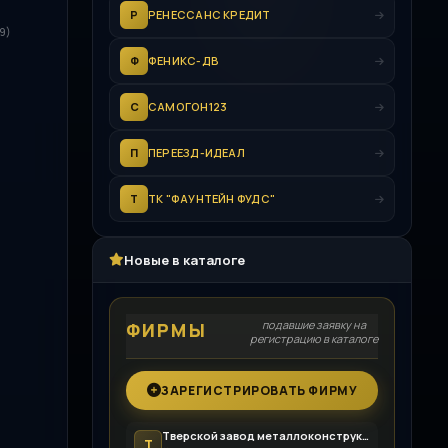
Р
РЕНЕССАНС КРЕДИТ
99)
Ф
ФЕНИКС-ДВ
С
САМОГОН123
П
ПЕРЕЕЗД-ИДЕАЛ
Т
ТК "ФАУНТЕЙН ФУДС"
Новые в каталоге
подавшие заявку на
ФИРМЫ
регистрацию в каталоге
ЗАРЕГИСТРИРОВАТЬ ФИРМУ
Тверской завод металлоконструкций
Т