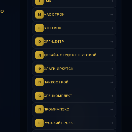
T
TMR
ВО
М
МАХ СТРОЙ
S
STEELBOX
О
ОРГ-ЦЕНТР
Д
ДИЗАЙН-СТУДИЯ Е. ШУТОВОЙ
Ф
ФЛАГИ-ИРКУТСК
П
ПАРКОСТРОЙ
С
СПЕЦКОМПЛЕКТ
П
ПРОМИМПЭКС
Р
РУССКИЙ ПРОЕКТ