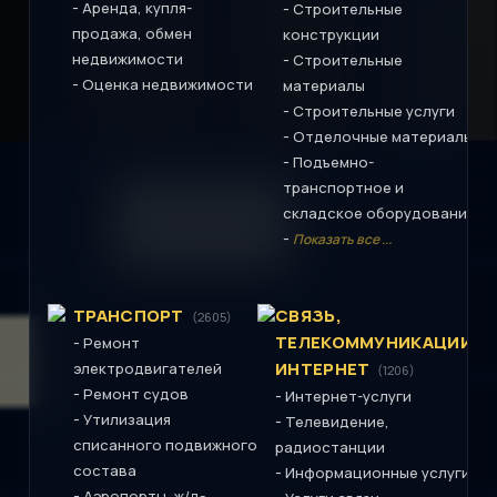
-
Аренда, купля-
-
Строительные
продажа, обмен
конструкции
недвижимости
-
Строительные
-
Оценка недвижимости
материалы
-
Строительные услуги
-
Отделочные материалы
-
Подъемно-
транспортное и
складское оборудование
-
Показать все ...
ТРАНСПОРТ
СВЯЗЬ,
(2605)
ТЕЛЕКОММУНИКАЦИИ,
-
Ремонт
ИНТЕРНЕТ
электродвигателей
(1206)
-
Ремонт судов
-
Интернет-услуги
-
Утилизация
-
Телевидение,
списанного подвижного
радиостанции
состава
-
Информационные услуги
-
Аэропорты, ж/д-,