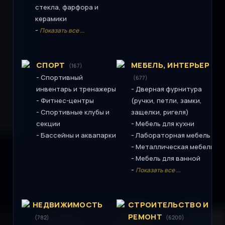
стекла, фарфора и
керамики
-
Показать все ...
СПОРТ
МЕБЕЛЬ, ИНТЕРЬЕР
(167)
-
Спортивный
(677)
-
инвентарь и тренажеры
Дверная фурнитура
-
Фитнес-центры
(ручки, петли, замки,
-
Спортивные клубы и
защелки, ригеля)
-
секции
Мебель для кухни
-
-
Бассейны и аквапарки
Лабораторная мебель
-
Металлическая мебель
-
Мебель для ванной
-
Показать все ...
НЕДВИЖИМОСТЬ
СТРОИТЕЛЬСТВО И
РЕМОНТ
(782)
(6200)