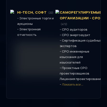
HI-TECH, СОФТ
САМОРЕГУЛИРУЕМЫЕ
(22)
ОРГАНИЗАЦИИ - СРО
-
Электронные торги и
аукционы
(472)
-
Электронная
-
СРО аудиторов
отчетность
-
СРО энергоаудит
-
Сертификация судебных
экспертов
-
СРО инженерные
изыскания для
изыскателей
-
Проектные СРО
проектировщиков
Лицензия проектирование
-
Показать все ...