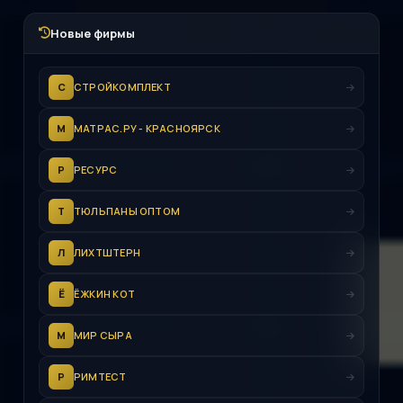
Новые фирмы
С
СТРОЙКОМПЛЕКТ
М
МАТРАС.РУ - КРАСНОЯРСК
Р
РЕСУРС
Т
ТЮЛЬПАНЫ ОПТОМ
Л
ЛИХТШТЕРН
Ё
ЁЖКИН КОТ
М
МИР СЫРА
Р
РИМТЕСТ