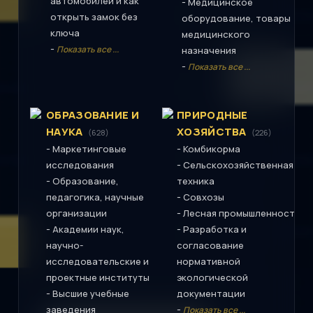
автомобилей и как
-
Медицинское
открыть замок без
оборудование, товары
ключа
медицинского
-
Показать все ...
назначения
-
Показать все ...
ОБРАЗОВАНИЕ И
ПРИРОДНЫЕ
НАУКА
ХОЗЯЙСТВА
(628)
(226)
-
-
Маркетинговые
Комбикорма
-
исследования
Сельскохозяйственная
-
Образование,
техника
-
педагогика, научные
Совхозы
-
организации
Лесная промышленность
-
-
Академии наук,
Разработка и
научно-
согласование
исследовательские и
нормативной
проектные институты
экологической
-
Высшие учебные
документации
-
заведения
Показать все ...