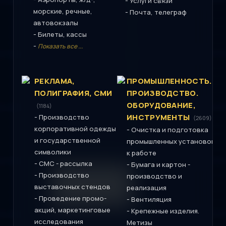
-
Услуги связи
морские, речные,
-
Почта, телеграф
автовокзалы
-
Билеты, кассы
-
Показать все ...
РЕКЛАМА,
ПРОМЫШЛЕННОСТЬ.
ПОЛИГРАФИЯ, СМИ
ПРОИЗВОДСТВО.
ОБОРУДОВАНИЕ,
(1184)
-
ИНСТРУМЕНТЫ
Производство
(2609)
корпоративной одежды
-
Очистка и подготовка
и государственной
промышленных установок
символики
к работе
-
СМС - рассылка
-
Бумага и картон -
-
Производство
производство и
выставочных стендов
реализация
-
Проведение промо-
-
Вентиляция
акций, маркетинговые
-
Крепежные изделия.
исследования
Метизы