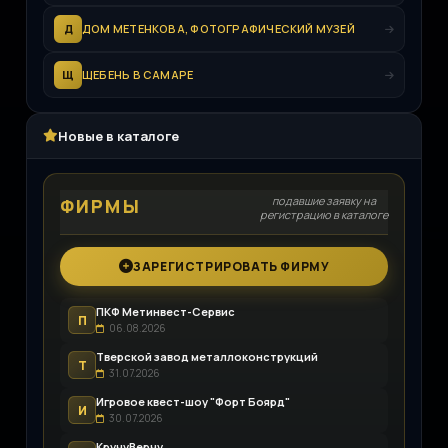
Д
ДОМ МЕТЕНКОВА, ФОТОГРАФИЧЕСКИЙ МУЗЕЙ
Щ
ЩЕБЕНЬ В САМАРЕ
Новые в каталоге
подавшие заявку на
ФИРМЫ
регистрацию в каталоге
ЗАРЕГИСТРИРОВАТЬ ФИРМУ
ПКФ Метинвест-Сервис
П
06.08.2026
Тверской завод металлоконструкций
Т
31.07.2026
Игровое квест-шоу "Форт Боярд"
И
30.07.2026
КручуВерчу