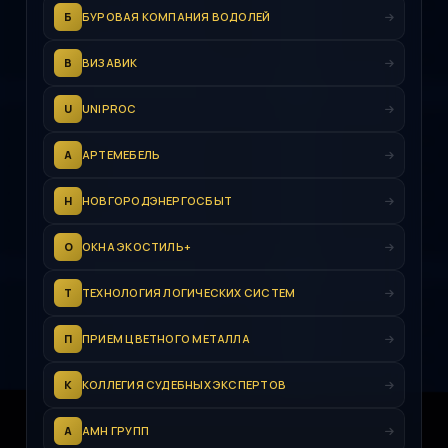
Б
БУРОВАЯ КОМПАНИЯ ВОДОЛЕЙ
В
ВИЗАВИК
U
UNIPROC
А
АРТЕМЕБЕЛЬ
Н
НОВГОРОДЭНЕРГОСБЫТ
О
ОКНА ЭКОСТИЛЬ+
Т
ТЕХНОЛОГИЯ ЛОГИЧЕСКИХ СИСТЕМ
П
ПРИЕМ ЦВЕТНОГО МЕТАЛЛА
К
КОЛЛЕГИЯ СУДЕБНЫХ ЭКСПЕРТОВ
А
АМН ГРУПП