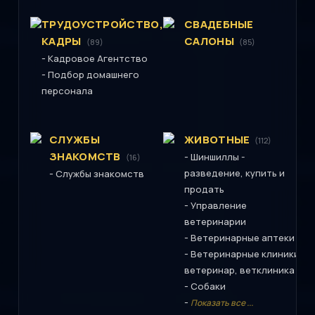
ТРУДОУСТРОЙСТВО,
СВАДЕБНЫЕ
КАДРЫ
САЛОНЫ
(89)
(85)
-
Кадровое Агентство
-
Подбор домашнего
персонала
СЛУЖБЫ
ЖИВОТНЫЕ
(112)
ЗНАКОМСТВ
-
Шиншиллы -
(16)
-
разведение, купить и
Службы знакомств
продать
-
Управление
ветеринарии
-
Ветеринарные аптеки
-
Ветеринарные клиники,
ветеринар, ветклиника
-
Собаки
-
Показать все ...