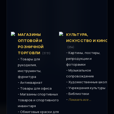
МАГАЗИНЫ
КУЛЬТУРА,
ОПТОВОЙ И
ИСКУССТВО И КИНО
РОЗНИЧНОЙ
(254)
ТОРГОВЛИ
-
Картины, постеры,
(3731)
репродукции и
-
Товары для
фоторамки
рукоделия,
-
Музыкальное
инструменты,
сопровождение
фурнитура
-
Художественные школы
-
Антиквариат
-
Учреждения культуры
-
Товары для офиса
-
Библиотеки
-
Магазины спортивных
-
Показать все ...
товаров и спортивного
инвентаря
-
Обжиговые краски для