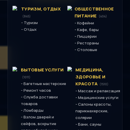
ТУРИЗМ, ОТДЫХ
ОБЩЕСТВЕННОЕ
ПИТАНИЕ
(845)
(404)
-
Туризм
-
Кофейни
-
Отдых
-
Кафе, бары
-
Пиццерии
-
Рестораны
-
Столовые
БЫТОВЫЕ УСЛУГИ
МЕДИЦИНА,
ЗДОРОВЬЕ И
(1011)
-
КРАСОТА
Багетные мастерские
(1510)
-
Ремонт часов
-
Массаж и релаксация
-
Служба доставки
-
Медицинские услуги
товаров
-
Салоны красоты,
-
Ломбарды
парикмахерские,
-
Взлом дверей и
солярии
сейфов, вскрытие
-
Бани, сауны