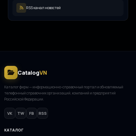
Русский инженерный клуб
Р
11.08.2025
RSS канал новостей
ООО «ЖКХ-Управление»
О
11.08.2025
Catalog
VN
Каталог фирм — информационно-справочный портал и обновляемый
телефонный справочник организаций, компаний и предприятий
Российской Федерации.
VK
TW
FB
RSS
КАТАЛОГ