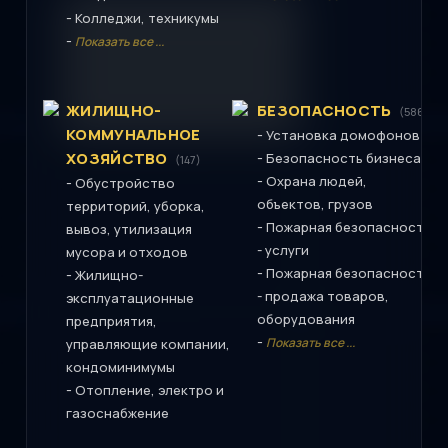
-
Колледжи, техникумы
-
Показать все ...
ЖИЛИЩНО-
БЕЗОПАСНОСТЬ
(586)
КОММУНАЛЬНОЕ
-
Установка домофонов
ХОЗЯЙСТВО
-
Безопасность бизнеса
(147)
-
Охрана людей,
-
Обустройство
объектов, грузов
территорий, уборка,
-
Пожарная безопасность
вывоз, утилизация
- услуги
мусора и отходов
-
Пожарная безопасность
-
Жилищно-
- продажа товаров,
эксплуатационные
оборудования
предприятия,
-
Показать все ...
управляющие компании,
кондоминимумы
-
Отопление, электро и
газоснабжение