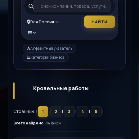
Вся Россия
НАЙТИ
Алфавитный указатель
Категории бизнеса
Кровельные работы
Страницы: |
|
|
|
|
|
1
2
3
4
5
Всего найдено:
84 фирм