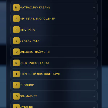
М
МАТРАС.РУ - КАЗАНЬ
Н
НЕФТЕГАЗ. ЭКСПОЦЕНТР
Я
Я ПОЧИНЮ
7
72 КВАДРАТА
О
ОЛЬВЕКС-ДАЙМОНД
Э
ЭЛЕКТРОПОСТАВКА
Т
ТОРГОВЫЙ ДОМ ЭЛИТ ХАУС
P
PROSHOP
G
GQ-MARKET
K
KENGURU