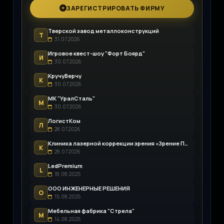
ЗАРЕГИСТРИРОВАТЬ ФИРМУ
Тверской завод металлоконструкций
Т
31.07.2026
Игровое квест-шоу "Форт Боярд"
И
30.07.2026
КручуВерчу
К
30.07.2026
МК "УралСталь"
М
30.07.2026
ЛогистКом
Л
28.07.2026
Клиника лазерной коррекции зрения «Зрение Пенза»
К
28.07.2026
LedPremium
L
18.08.2025
ООО ИНЖЕНЕРНЫЕ РЕШЕНИЯ
О
15.08.2025
Мебельная фабрика "Стрела"
М
14.08.2025