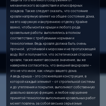
механического воздействия и атмосферных
осадков. Также следует сказать, что состояние
кровли напрямую влияет на общее состояние дома,
на его наружную и внутреннюю отделку. Крайне
важно, чтобы монтаж крыши и любого рода
кровельные работы выполнялись в полном
соответствии с требуемыми нормами и
технологиями. Ведь кровля должна быть очень
прочной, устойчивой к морозам и не пропускающей
воду. Вот и получается, что эстетическая сторона
кровли, также имеет весомое значение, вы же
наверняка согласитесь, что внешний вид кровли –
это не что иное, как «лицо» вашего дома.
А ведь крыша – это сложнейшая конструкция, в
которой каждый элемент – от стропильной системы
и до утепления и покрытия, выполняют собственную
довольно важную функцию, и любое нарушение
принятой технологии выполнения кровельных работ
может повлечь за собой весьма серьезные