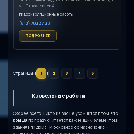
195112, Ленинградская область, Санкт-Петербург,
ул. Стахановцев 4
гидроизоляционные работы
(812) 703 37 38
Страницы: |
|
|
|
|
|
1
2
3
4
5
Кровельные работы
Скорее всего, никто из вас не усомнится в том, что
крыша
по праву считается важнейшим элементом
здания или дома. И основное ее назначение –
защита того или иного сооружения от