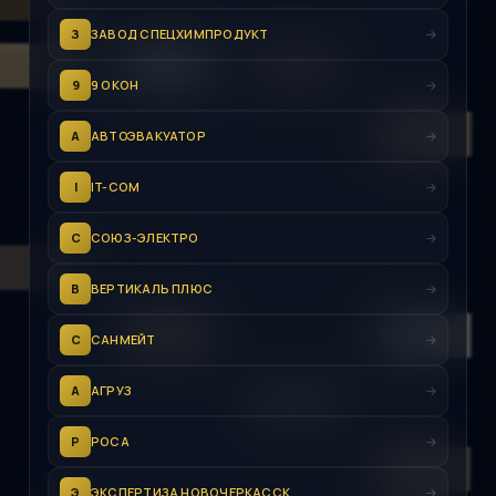
З
ЗАВОД СПЕЦХИМПРОДУКТ
9
9 ОКОН
А
АВТОЭВАКУАТОР
I
IT-COM
С
СОЮЗ-ЭЛЕКТРО
В
ВЕРТИКАЛЬ ПЛЮС
С
САНМЕЙТ
А
АГРУЗ
Р
РОСА
Э
ЭКСПЕРТИЗА НОВОЧЕРКАССК