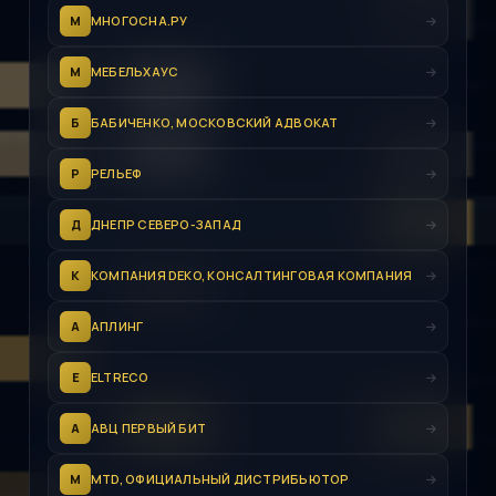
М
МНОГОСНА.РУ
М
МЕБЕЛЬХАУС
Б
БАБИЧЕНКО, МОСКОВСКИЙ АДВОКАТ
Р
РЕЛЬЕФ
Д
ДНЕПР СЕВЕРО-ЗАПАД
К
КОМПАНИЯ DEKO, КОНСАЛТИНГОВАЯ КОМПАНИЯ
А
АПЛИНГ
E
ELTRECO
А
АВЦ ПЕРВЫЙ БИТ
M
MTD, ОФИЦИАЛЬНЫЙ ДИСТРИБЬЮТОР