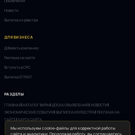
Объявления
Новости
Выписка из реестра
ДЛЯ БИЗНЕСА
Добавить компанию
Реклама на сайте
Вступить в СРО
Выписка ЕГРЮЛ
РАЗДЕЛЫ
|
|
|
|
ГЛАВНАЯ
КАТАЛОГ ФИРМ
ДОСКА ОБЪЯВЛЕНИЙ
НОВОСТИ
|
|
ЭКОНОМИЧЕСКИЕ СОБЫТИЯ
ВЫПИСКА ИЗ РЕЕСТРА
РЕКЛАМА НА
|
САЙТЕ
КАРТА САЙТА
Мы используем cookie-файлы для корректной работы
сайта и аналитики. Продолжая работу, вы соглашаетесь