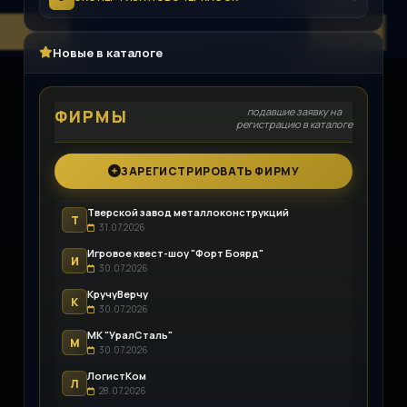
Новые в каталоге
подавшие заявку на
ФИРМЫ
регистрацию в каталоге
ЗАРЕГИСТРИРОВАТЬ ФИРМУ
Тверской завод металлоконструкций
Т
31.07.2026
Игровое квест-шоу "Форт Боярд"
И
30.07.2026
КручуВерчу
К
30.07.2026
МК "УралСталь"
М
30.07.2026
ЛогистКом
Л
28.07.2026