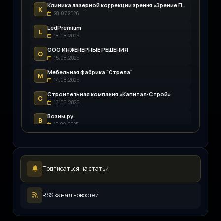
Клиника лазерной коррекции зрения «Зрение Пенза»
К
28.07.2026
LedPremium
L
18.08.2025
ООО ИНЖЕНЕРНЫЕ РЕШЕНИЯ
О
15.08.2025
Мебельная фабрика "Стрела"
М
14.08.2025
Строительная компания «Капитал-Строй»
С
13.08.2025
Возим.ру
В
12.08.2025
LEDpremium
L
12.08.2025
Русский инженерный клуб
Р
Подписаться на статьи
11.08.2025
ООО «ЖКХ-Управление»
О
11.08.2025
RSS канал новостей
Иллюминатор
И
08.08.2025