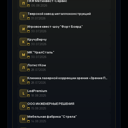
ПКФ Метинвест-Сервис
П
06.08.2026
Тверской завод металлоконструкций
Т
31.07.2026
Игровое квест-шоу "Форт Боярд"
И
30.07.2026
КручуВерчу
К
30.07.2026
МК "УралСталь"
М
30.07.2026
ЛогистКом
Л
28.07.2026
Клиника лазерной коррекции зрения «Зрение Пенза»
К
28.07.2026
LedPremium
L
18.08.2025
ООО ИНЖЕНЕРНЫЕ РЕШЕНИЯ
О
15.08.2025
Мебельная фабрика "Стрела"
М
14.08.2025