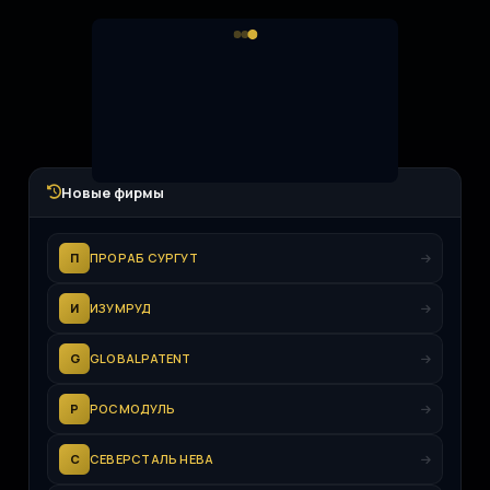
Новые фирмы
П
ПРОРАБ СУРГУТ
И
ИЗУМРУД
G
GLOBALPATENT
Р
РОСМОДУЛЬ
С
СЕВЕРСТАЛЬ НЕВА