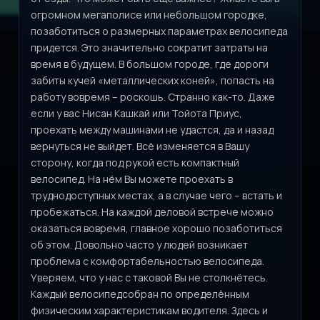
огромном мегаполисе или небольшом городке,
позаботиться о размерных параметрах велосипеда
придется. Это значительно сократит затраты на
время в будущем. В большом городе, где дороги
забиты кучей «металлических коней», попасть на
работу вовремя – роскошь. Странно как-то. Даже
если у вас Нисан Кашкай или Тойота Приус,
проехать между машинами не удастся, да и назад
вернуться не выйдет. Всё изменяется в Вашу
сторону, когда под рукой есть компактный
велосипед. На нём Вы можете проехать в
труднодоступных местах, а в случае чего – встать и
пробежаться. На каждой деловой встрече можно
оказаться вовремя, главное хорошо позаботиться
об этом. Довольно часто у людей возникает
проблема с комфортабельностью велосипеда.
Уверяем, что у нас с таковой Вы не столкнётесь.
Каждый велосипедсобран по определённым
физическим характеристикам водителя. Здесь и