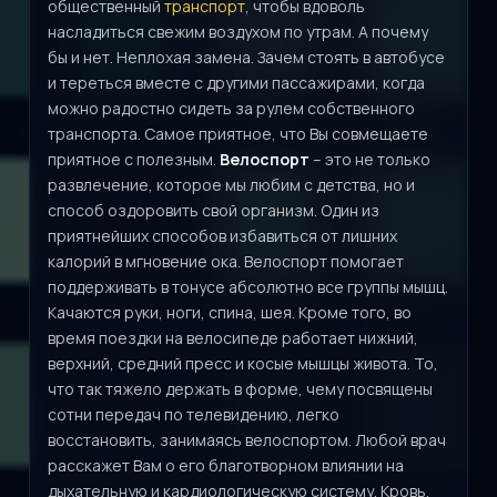
общественный
транспорт
, чтобы вдоволь
насладиться свежим воздухом по утрам. А почему
бы и нет. Неплохая замена. Зачем стоять в автобусе
и тереться вместе с другими пассажирами, когда
можно радостно сидеть за рулем собственного
транспорта. Самое приятное, что Вы совмещаете
приятное с полезным.
Велоспорт
– это не только
развлечение, которое мы любим с детства, но и
способ оздоровить свой организм. Один из
приятнейших способов избавиться от лишних
калорий в мгновение ока. Велоспорт помогает
поддерживать в тонусе абсолютно все группы мышц.
Качаются руки, ноги, спина, шея. Кроме того, во
время поездки на велосипеде работает нижний,
верхний, средний пресс и косые мышцы живота. То,
что так тяжело держать в форме, чему посвящены
сотни передач по телевидению, легко
восстановить, занимаясь велоспортом. Любой врач
расскажет Вам о его благотворном влиянии на
дыхательную и кардиологическую систему. Кровь,