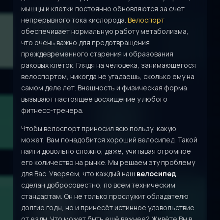
мышцы и клетки постоянно обновляются за счет
непрерывного тока кислорода.
Велоспорт
обеспечивает нормальную работу метаболизма,
что очень важно для предотвращения
преждевременного старения и образования
раковых клеток. Глядя на человека, занимающегося
велоспортом, никогда не угадаешь, сколько ему на
самом деле лет. Внешность и физическая форма
вызывают настоящее восхищение у любого
фитнесс-тренера.
Чтобы велоспорт приносил всю пользу, какую
может, Вам понадобится хороший велосипед. Такой
найти довольно сложно, даже, учитывая огромное
его количество на рынке. Мы решаем эту проблему
для Вас. Уверяем, что каждый наш
велосипед
сделан добросовестно, по всем техническим
стандартам. Он не только прослужит обладателю
долгие годы, но и принесёт истинное удовольствие
от езды. Что может быть ещё важнее? Живёте Вы в