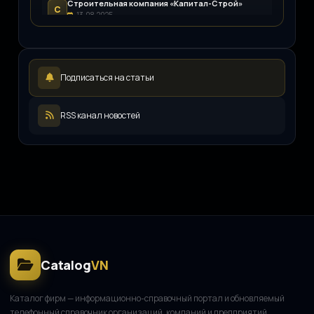
Строительная компания «Капитал-Строй»
С
13.08.2025
Возим.ру
В
12.08.2025
LEDpremium
L
Подписаться на статьи
12.08.2025
Русский инженерный клуб
Р
11.08.2025
RSS канал новостей
ООО «ЖКХ-Управление»
О
11.08.2025
Catalog
VN
Каталог фирм — информационно-справочный портал и обновляемый
телефонный справочник организаций, компаний и предприятий