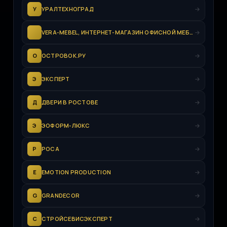
У
УРАЛТЕХНОГРАД
VERA-MEBEL, ИНТЕРНЕТ-МАГАЗИН ОФИСНОЙ МЕБЕЛИ
О
ОСТРОВОК.РУ
Э
ЭКСПЕРТ
Д
ДВЕРИ В РОСТОВЕ
Э
ЭОФОРМ-ЛЮКС
Р
РОСА
E
EMOTION PRODUCTION
G
GRANDECOR
С
СТРОЙСЕВИСЭКСПЕРТ