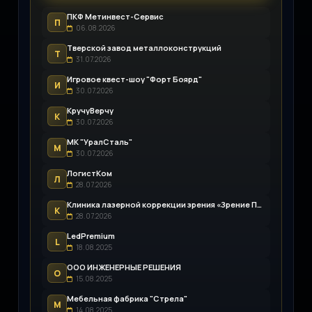
ПКФ Метинвест-Сервис
П
06.08.2026
Тверской завод металлоконструкций
Т
31.07.2026
Игровое квест-шоу "Форт Боярд"
И
30.07.2026
КручуВерчу
К
30.07.2026
МК "УралСталь"
М
30.07.2026
ЛогистКом
Л
28.07.2026
Клиника лазерной коррекции зрения «Зрение Пенза»
К
28.07.2026
LedPremium
L
18.08.2025
ООО ИНЖЕНЕРНЫЕ РЕШЕНИЯ
О
15.08.2025
Мебельная фабрика "Стрела"
М
14.08.2025