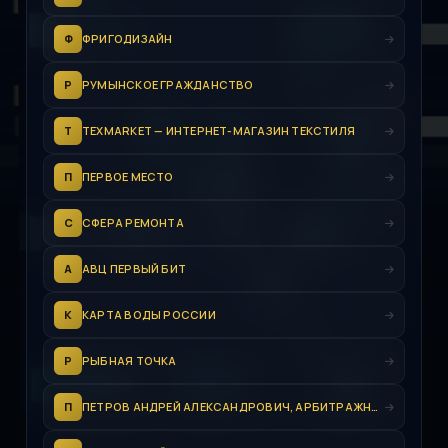
Ф
ФРИГОДИЗАЙН
Р
РУМЫНСКОЕ ГРАЖДАНСТВО
T
TEXMARKET — ИНТЕРНЕТ-МАГАЗИН ТЕКСТИЛЯ
П
ПЕРВОЕ МЕСТО
С
СФЕРА РЕМОНТА
А
АВЦ ПЕРВЫЙ БИТ
К
КАРТА ВОДЫ РОССИИ
Р
РЫБНАЯ ТОЧКА
П
ПЕТРОВ АНДРЕЙ АЛЕКСАНДРОВИЧ, АРБИТРАЖНЫЙ УПРАВЛЯЮЩИЙ