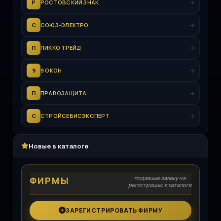
Р
РОСТОВСКИЙ ЗНАК
С
СОЮЗ-ЭЛЕКТРО
П
ПИККО ТРЕЙД
9
9 ОКОН
П
ПРАВОЗАЩИТА
С
СТРОЙСЕВИСЭКСПЕРТ
Новые в каталоге
подавшие заявку на
ФИРМЫ
регистрацию в каталоге
ЗАРЕГИСТРИРОВАТЬ ФИРМУ