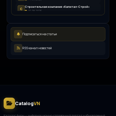
Строительная компания «Капитал-Строй»
С
13.08.2025
Возим.ру
В
12.08.2025
LEDpremium
L
Подписаться на статьи
12.08.2025
Русский инженерный клуб
Р
11.08.2025
RSS канал новостей
ООО «ЖКХ-Управление»
О
11.08.2025
Catalog
VN
Каталог фирм — информационно-справочный портал и обновляемый