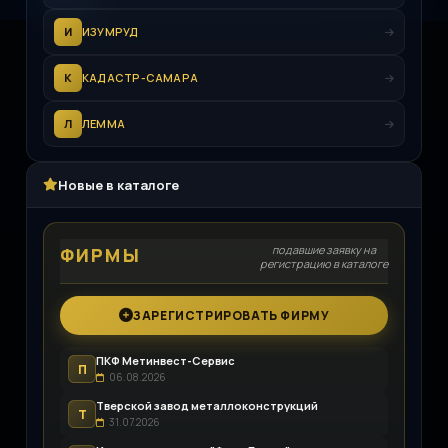
И
ИЗУМРУД
К
КАДАСТР-САМАРА
Л
ЛЕММА
Новые в каталоге
подавшие заявку на
ФИРМЫ
регистрацию в каталоге
ЗАРЕГИСТРИРОВАТЬ ФИРМУ
ПКФ Метинвест-Сервис
П
06.08.2026
Тверской завод металлоконструкций
Т
31.07.2026