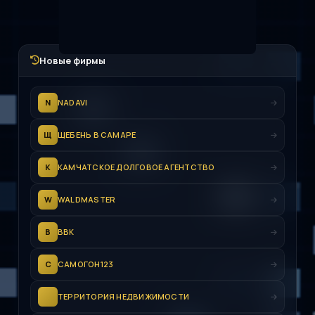
Новые фирмы
N
NADAVI
Щ
ЩЕБЕНЬ В САМАРЕ
К
КАМЧАТСКОЕ ДОЛГОВОЕ АГЕНТСТВО
W
WALDMASTER
В
ВВК
С
САМОГОН123
ТЕРРИТОРИЯ НЕДВИЖИМОСТИ