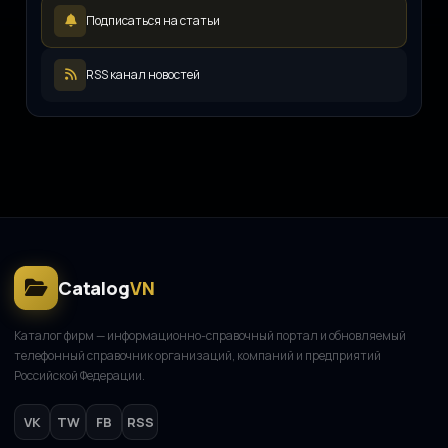
LEDpremium
L
Подписаться на статьи
12.08.2025
Русский инженерный клуб
Р
11.08.2025
RSS канал новостей
ООО «ЖКХ-Управление»
О
11.08.2025
Catalog
VN
Каталог фирм — информационно-справочный портал и обновляемый
телефонный справочник организаций, компаний и предприятий
Российской Федерации.
VK
TW
FB
RSS