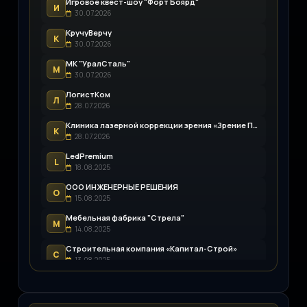
Игровое квест-шоу "Форт Боярд"
И
30.07.2026
КручуВерчу
К
30.07.2026
МК "УралСталь"
М
30.07.2026
ЛогистКом
Л
28.07.2026
Клиника лазерной коррекции зрения «Зрение Пенза»
К
28.07.2026
LedPremium
L
18.08.2025
ООО ИНЖЕНЕРНЫЕ РЕШЕНИЯ
О
15.08.2025
Мебельная фабрика "Стрела"
М
14.08.2025
Строительная компания «Капитал-Строй»
С
13.08.2025
Возим.ру
В
12.08.2025