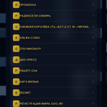
П
ПРОМЗОНА
Р
РАДИОСЕТИ-СИБИРЬ
С
СНЕЖНАЯ КОРОЛЕВА (ТЦ «АСТ») СТ. М. «ЧЕРКИЗОВСКАЯ»
А
АЛЬФА-СОЮЗ
С
СПОЧИНОМ.РУ
Д
ДАН-ПРЕСС
Р
РЕЦЕПТ СНА
К
КАРО ФИЛЬМ
R
REZMET
Р
РЕГИСТРАЦИЯ ФИРМ, ООО, ИП