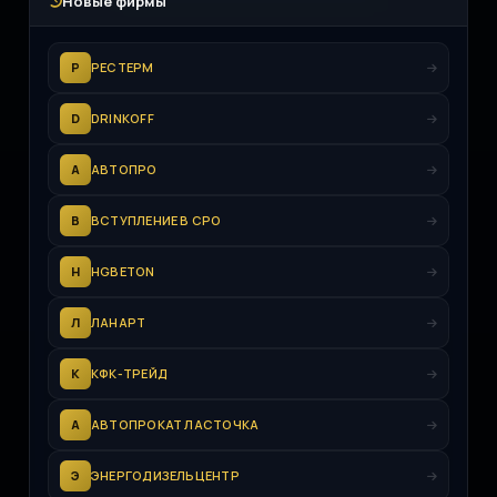
Новые фирмы
Р
РЕСТЕРМ
D
DRINKOFF
А
АВТОПРО
В
ВСТУПЛЕНИЕ В СРО
H
HGBETON
Л
ЛАНАРТ
К
КФК-ТРЕЙД
А
АВТОПРОКАТ ЛАСТОЧКА
Э
ЭНЕРГОДИЗЕЛЬЦЕНТР