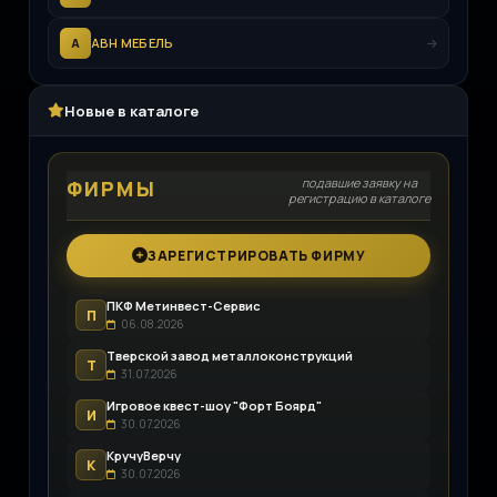
А
АВН МЕБЕЛЬ
Новые в каталоге
подавшие заявку на
ФИРМЫ
регистрацию в каталоге
ЗАРЕГИСТРИРОВАТЬ ФИРМУ
ПКФ Метинвест-Сервис
П
06.08.2026
Тверской завод металлоконструкций
Т
31.07.2026
Игровое квест-шоу "Форт Боярд"
И
30.07.2026
КручуВерчу
К
30.07.2026