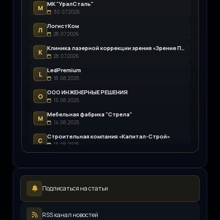
МК "УралСталь"
М
30.07.2026
ЛогистКом
Л
28.07.2026
Клиника лазерной коррекции зрения «Зрение Пенза»
К
28.07.2026
LedPremium
L
18.08.2025
ООО ИНЖЕНЕРНЫЕ РЕШЕНИЯ
О
15.08.2025
Мебельная фабрика "Стрела"
М
14.08.2025
Строительная компания «Капитал-Строй»
С
13.08.2025
Возим.ру
В
12.08.2025
LEDpremium
L
Подписаться на статьи
12.08.2025
Русский инженерный клуб
Р
11.08.2025
RSS канал новостей