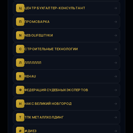
Ц
ЦЕНТР БУХГАЛТЕР-КОНСУЛЬТАНТ
П
ПРОМСВАРКА
N
NEBOLIFEШТУКИ
С
СТРОИТЕЛЬНЫЕ ТЕХНОЛОГИИ
Л
ЛЛЛЛЛЛЛ
R
REHAU
Ф
ФЕДЕРАЦИЯ СУДЕБНЫХ ЭКСПЕРТОВ
Н
НАКС ВЕЛИКИЙ НОВГОРОД
Т
ТПК МЕТАЛЛХОЛДИНГ
#
#ДИЕЗ