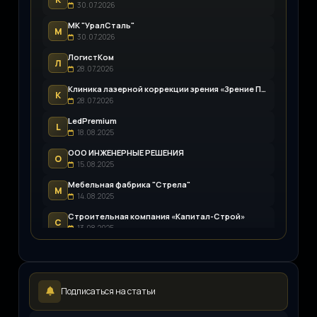
30.07.2026
МК "УралСталь"
М
30.07.2026
ЛогистКом
Л
28.07.2026
Клиника лазерной коррекции зрения «Зрение Пенза»
К
28.07.2026
LedPremium
L
18.08.2025
ООО ИНЖЕНЕРНЫЕ РЕШЕНИЯ
О
15.08.2025
Мебельная фабрика "Стрела"
М
14.08.2025
Строительная компания «Капитал-Строй»
С
13.08.2025
Возим.ру
В
12.08.2025
LEDpremium
L
Подписаться на статьи
12.08.2025
Русский инженерный клуб