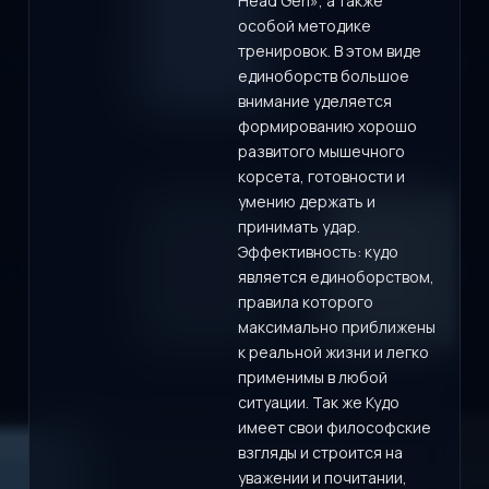
Head Geri», а также
особой методике
тренировок. В этом виде
единоборств большое
внимание уделяется
формированию хорошо
развитого мышечного
корсета, готовности и
умению держать и
принимать удар.
Эффективность: кудо
является единоборством,
правила которого
максимально приближены
к реальной жизни и легко
применимы в любой
ситуации. Так же Кудо
имеет свои философские
взгляды и строится на
уважении и почитании,