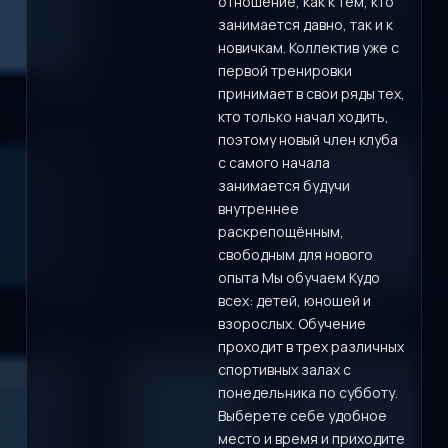
отношение, как к тем, кто
занимается давно, так и к
новичкам. Коллектив уже с
первой тренировки
принимает в свои ряды тех,
кто только начал ходить,
поэтому новый член клуба
с самого начала
занимается будучи
внутреннее
раскрепощённым,
свободным для нового
опыта Мы обучаем Кудо
всех: детей, юношей и
взорослых. Обучение
проходит в трех различных
спортивных залах с
понедельника по субботу.
Выберете себе удобное
место и время и приходите