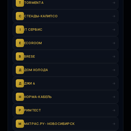
T
TORMENTA
С
СТЕНДЫ-КАЛИПСО
I
IT СЕРВИС
E
ECOROOM
B
BRESE
Д
ДОМ ХОЛОДА
Д
ДЖИ 4
Н
НОРМА-КАБЕЛЬ
Р
РИМТЕСТ
М
МАТРАС.РУ - НОВОСИБИРСК