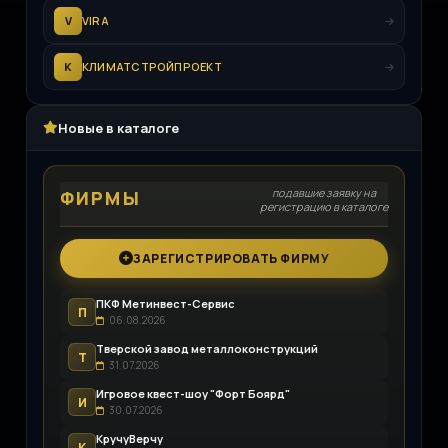
V
VIRA
К
КЛИМАТСТРОЙПРОЕКТ
Новые в каталоге
подавшие заявку на
ФИРМЫ
регистрацию в каталоге
ЗАРЕГИСТРИРОВАТЬ ФИРМУ
ПКФ Метинвест-Сервис
П
06.08.2026
Тверской завод металлоконструкций
Т
31.07.2026
Игровое квест-шоу "Форт Боярд"
И
30.07.2026
КручуВерчу
К