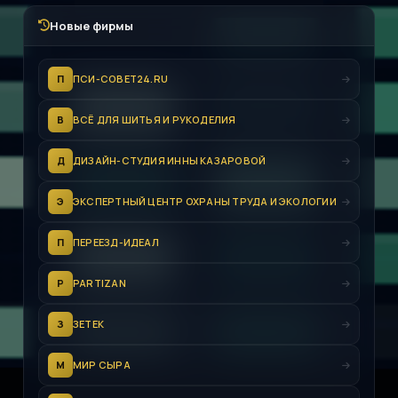
Новые фирмы
П
ПСИ-СОВЕТ24.RU
В
ВСЁ ДЛЯ ШИТЬЯ И РУКОДЕЛИЯ
Д
ДИЗАЙН-СТУДИЯ ИННЫ КАЗАРОВОЙ
Э
ЭКСПЕРТНЫЙ ЦЕНТР ОХРАНЫ ТРУДА И ЭКОЛОГИИ
П
ПЕРЕЕЗД-ИДЕАЛ
P
PARTIZAN
З
ЗЕТЕК
М
МИР СЫРА