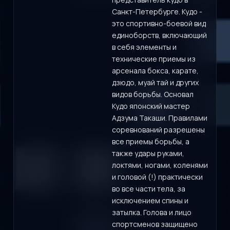
Санкт-Петербурге. Кудо -
это спортивно-боевой вид
единоборств, включающий
в себя элементы и
технические приемы из
арсенала бокса, карате,
дзюдо, муай тай и других
видов борьбы. Основал
Кудо японский мастер
Адзума Такаши. Правилами
соревнований разрешены
все приемы борьбы, а
также удары руками,
локтями, ногами, коленями
и головой (!) практически
во все части тела, за
исключением спины и
затылка. Голова и лицо
спортсменов защищено