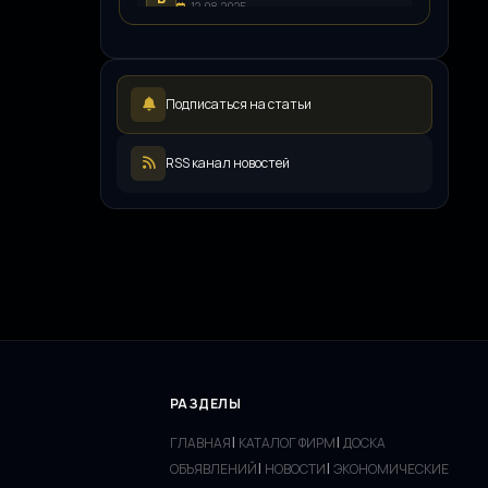
12.08.2025
LEDpremium
L
12.08.2025
Русский инженерный клуб
Р
Подписаться на статьи
11.08.2025
ООО «ЖКХ-Управление»
О
11.08.2025
RSS канал новостей
Иллюминатор
И
08.08.2025
РАЗДЕЛЫ
|
|
ГЛАВНАЯ
КАТАЛОГ ФИРМ
ДОСКА
|
|
ОБЪЯВЛЕНИЙ
НОВОСТИ
ЭКОНОМИЧЕСКИЕ