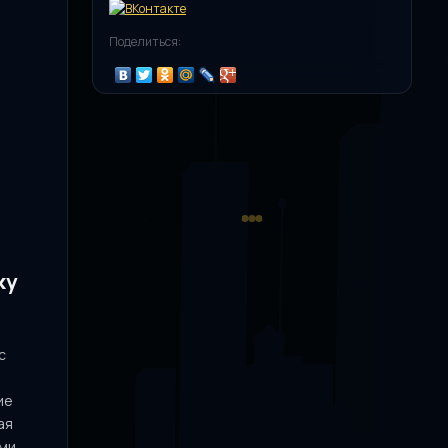
Поделиться:
ку
с
ие
ая
ыми