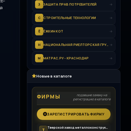
cb-
З
ЗАЩИТА ПРАВ ПОТРЕБИТЕЛЕЙ
да
С
СТРОИТЕЛЬНЫЕ ТЕХНОЛОГИИ
Ё
ЁЖКИН КОТ
Н
НАЦИОНАЛЬНАЯ РИЕЛТОРСКАЯ ГРУППА (НРГ)
М
МАТРАС.РУ - КРАСНОДАР
Новые в каталоге
подавшие заявку на
ФИРМЫ
регистрацию в каталоге
ЗАРЕГИСТРИРОВАТЬ ФИРМУ
Тверской завод металлоконструкций
Т