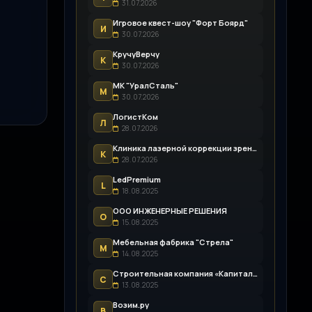
31.07.2026
Игровое квест-шоу "Форт Боярд"
И
30.07.2026
КручуВерчу
К
30.07.2026
МК "УралСталь"
М
30.07.2026
ЛогистКом
Л
28.07.2026
Клиника лазерной коррекции зрения «Зрение Пенза»
К
28.07.2026
LedPremium
L
18.08.2025
ООО ИНЖЕНЕРНЫЕ РЕШЕНИЯ
О
15.08.2025
Мебельная фабрика "Стрела"
М
14.08.2025
Строительная компания «Капитал-Строй»
С
13.08.2025
Возим.ру
В