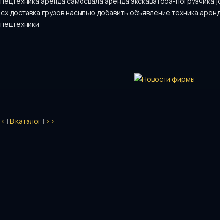
спецтехника аренда самосвала аренда экскаватора-погрузчика j
4cx доставка грузов насыпью добавить объявление техника арен
спецтехники
<<
|
В каталог
|
>>