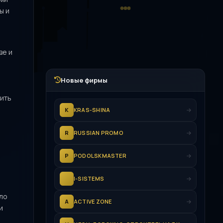
ы и
ве и
Новые фирмы
тить
K
KRAS-SHINA
R
RUSSIAN PROMO
P
PODOLSKMASTER
I-SISTEMS
ло
A
ACTIVE ZONE
и