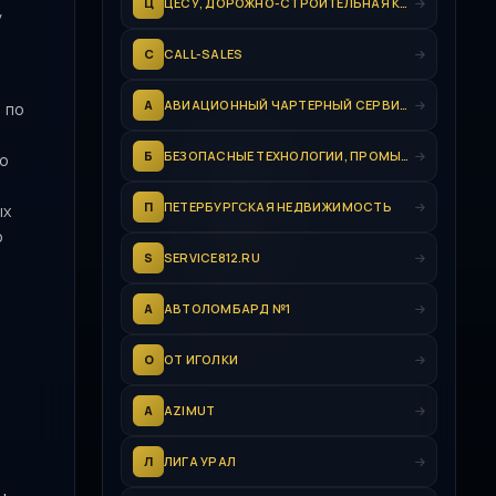
Ц
ЦЕСУ, ДОРОЖНО-СТРОИТЕЛЬНАЯ КОМПАНИЯ
у
C
CALL-SALES
А
АВИАЦИОННЫЙ ЧАРТЕРНЫЙ СЕРВИС - МОСКВА
 по
,
Б
БЕЗОПАСНЫЕ ТЕХНОЛОГИИ, ПРОМЫШЛЕННАЯ ГРУППА
По
П
ПЕТЕРБУРГСКАЯ НЕДВИЖИМОСТЬ
ых
о
S
SERVICE812.RU
А
АВТОЛОМБАРД №1
О
ОТ ИГОЛКИ
A
AZIMUT
Л
ЛИГА УРАЛ