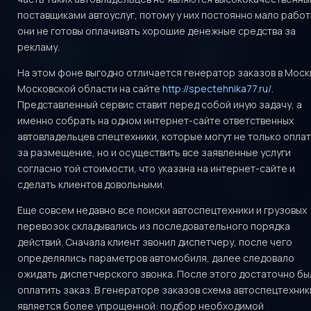
поставщиками автоуслуг, потому у них постоянно мало работ
они не готовы оплачивать хорошие денежные средства за
рекламу.
На этом фоне выгодно отличается генератор заказов в Моск
Московской области на сайте
http://spectehnika77.ru/
.
Представленный сервис ставит перед собой иную задачу, а
именно собрать на одном интернет-сайте ответственных
автовладельцев спецтехники, которые могут не только опла
за размещение, но и осуществить все заявленные услуги
согласно той стоимости, что указана на интернет-сайте и
сделать клиентов довольными.
Еще совсем недавно все поиски автоспецтехники и грузовых
перевозок складывались из последовательного порядка
действий. Сначала клиент звонил диспетчеру, после чего
определялись параметров автомобиля, далее следовало
ожидать диспетчерского звонка. После этого достаточно бы
оплатить заказ. В генераторе заказов схема автоспецтехник
является более упрощенной: подбор необходимой