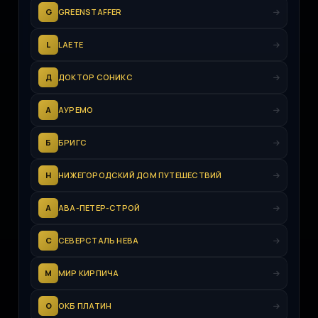
G
GREENSTAFFER
L
LAETE
Д
ДОКТОР СОНИКС
А
АУРЕМО
Б
БРИГС
Н
НИЖЕГОРОДСКИЙ ДОМ ПУТЕШЕСТВИЙ
А
АВА-ПЕТЕР-СТРОЙ
С
СЕВЕРСТАЛЬ НЕВА
М
МИР КИРПИЧА
О
ОКБ ПЛАТИН