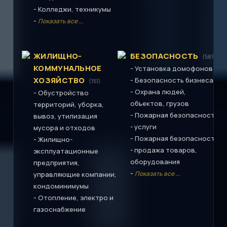
-
Колледжи, техникумы
-
Показать все ...
ЖИЛИЩНО-
БЕЗОПАСНОСТЬ
(587)
КОММУНАЛЬНОЕ
-
Установка домофонов
ХОЗЯЙСТВО
-
Безопасность бизнеса
(151)
-
Охрана людей,
-
Обустройство
объектов, грузов
территорий, уборка,
-
Пожарная безопасность
вывоз, утилизация
- услуги
мусора и отходов
-
Пожарная безопасность
-
Жилищно-
- продажа товаров,
эксплуатационные
оборудования
предприятия,
-
Показать все ...
управляющие компании,
кондоминимумы
-
Отопление, электро и
газоснабжение