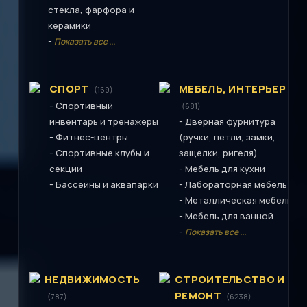
стекла, фарфора и
керамики
-
Показать все ...
СПОРТ
МЕБЕЛЬ, ИНТЕРЬЕР
(169)
-
Спортивный
(681)
-
инвентарь и тренажеры
Дверная фурнитура
-
Фитнес-центры
(ручки, петли, замки,
-
Спортивные клубы и
защелки, ригеля)
-
секции
Мебель для кухни
-
-
Бассейны и аквапарки
Лабораторная мебель
-
Металлическая мебель
-
Мебель для ванной
-
Показать все ...
НЕДВИЖИМОСТЬ
СТРОИТЕЛЬСТВО И
РЕМОНТ
(787)
(6238)