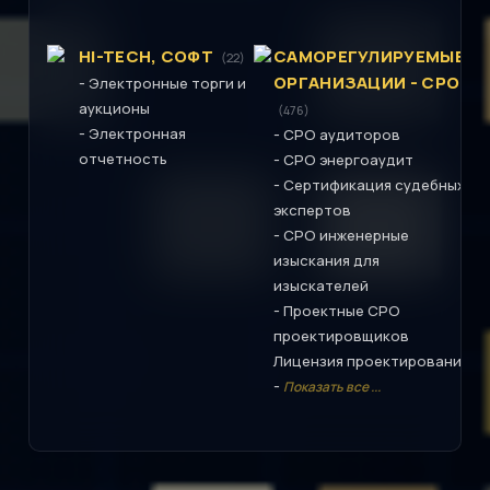
HI-TECH, СОФТ
САМОРЕГУЛИРУЕМЫЕ
(22)
ОРГАНИЗАЦИИ - СРО
-
Электронные торги и
аукционы
(476)
-
Электронная
-
СРО аудиторов
отчетность
-
СРО энергоаудит
-
Сертификация судебных
экспертов
-
СРО инженерные
изыскания для
изыскателей
-
Проектные СРО
проектировщиков
Лицензия проектирование
-
Показать все ...