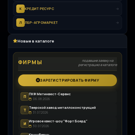
К
КРЕДИТ РЕСУРС
Л
ЛБР-АГРОМАРКЕТ
Новые в каталоге
подавшие заявку на
ФИРМЫ
регистрацию в каталоге
ЗАРЕГИСТРИРОВАТЬ ФИРМУ
ПКФ Метинвест-Сервис
П
06.08.2026
Тверской завод металлоконструкций
Т
31.07.2026
Игровое квест-шоу "Форт Боярд"
И
30.07.2026
КручуВерчу