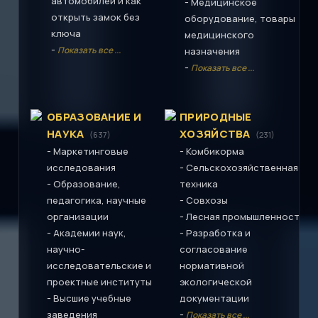
автомобилей и как
-
Медицинское
открыть замок без
оборудование, товары
ключа
медицинского
-
Показать все ...
назначения
-
Показать все ...
ОБРАЗОВАНИЕ И
ПРИРОДНЫЕ
НАУКА
ХОЗЯЙСТВА
(637)
(231)
-
-
Маркетинговые
Комбикорма
-
исследования
Сельскохозяйственная
-
Образование,
техника
-
педагогика, научные
Совхозы
-
организации
Лесная промышленность
-
-
Академии наук,
Разработка и
научно-
согласование
исследовательские и
нормативной
проектные институты
экологической
-
Высшие учебные
документации
-
заведения
Показать все ...