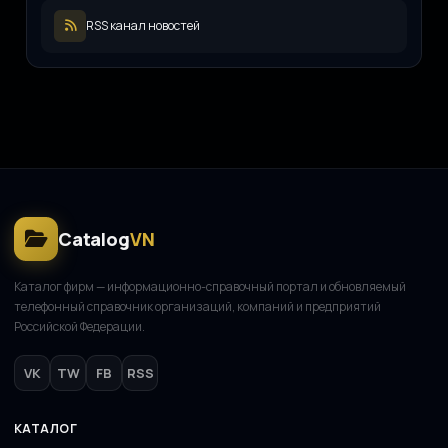
Русский инженерный клуб
Р
11.08.2025
RSS канал новостей
ООО «ЖКХ-Управление»
О
11.08.2025
Catalog
VN
Каталог фирм — информационно-справочный портал и обновляемый
телефонный справочник организаций, компаний и предприятий
Российской Федерации.
VK
TW
FB
RSS
КАТАЛОГ