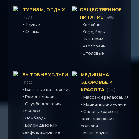
ТУРИЗМ, ОТДЫХ
ОБЩЕСТВЕННОЕ
ПИТАНИЕ
(851)
(405)
-
Туризм
-
Кофейни
-
Отдых
-
Кафе, бары
-
Пиццерии
-
Рестораны
-
Столовые
БЫТОВЫЕ УСЛУГИ
МЕДИЦИНА,
ЗДОРОВЬЕ И
(1022)
-
КРАСОТА
Багетные мастерские
(1514)
-
Ремонт часов
-
Массаж и релаксация
-
Служба доставки
-
Медицинские услуги
товаров
-
Салоны красоты,
-
Ломбарды
парикмахерские,
-
Взлом дверей и
солярии
сейфов, вскрытие
-
Бани, сауны