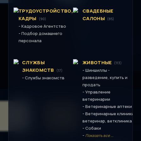
ТРУДОУСТРОЙСТВО,
СВАДЕБНЫЕ
КАДРЫ
САЛОНЫ
(90)
(85)
-
Кадровое Агентство
-
Подбор домашнего
персонала
СЛУЖБЫ
ЖИВОТНЫЕ
(113)
ЗНАКОМСТВ
-
Шиншиллы -
(17)
-
разведение, купить и
Службы знакомств
продать
-
Управление
ветеринарии
-
Ветеринарные аптеки
-
Ветеринарные клиники,
ветеринар, ветклиника
-
Собаки
-
Показать все ...