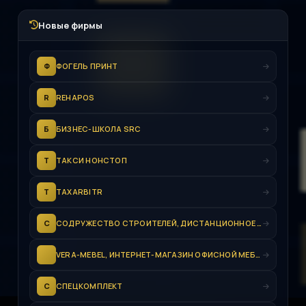
Новые фирмы
Ф
ФОГЕЛЬ ПРИНТ
R
REHAPOS
Б
БИЗНЕС-ШКОЛА SRC
Т
ТАКСИ НОНСТОП
T
TAXARBITR
С
СОДРУЖЕСТВО СТРОИТЕЛЕЙ, ДИСТАНЦИОННОЕ ВСТУПЛЕНИЕ
VERA-MEBEL, ИНТЕРНЕТ-МАГАЗИН ОФИСНОЙ МЕБЕЛИ
С
СПЕЦКОМПЛЕКТ