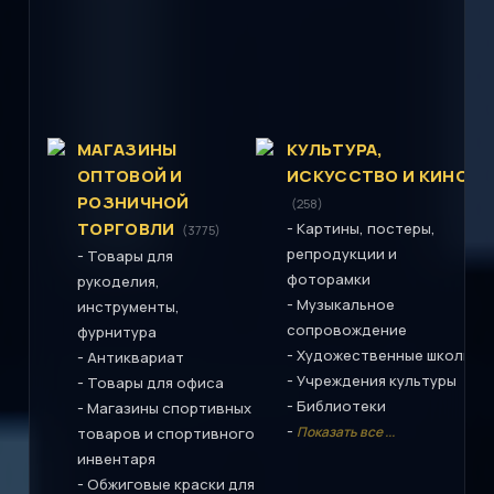
МАГАЗИНЫ
КУЛЬТУРА,
ОПТОВОЙ И
ИСКУССТВО И КИНО
РОЗНИЧНОЙ
(258)
ТОРГОВЛИ
-
Картины, постеры,
(3775)
репродукции и
-
Товары для
фоторамки
рукоделия,
-
Музыкальное
инструменты,
сопровождение
фурнитура
-
Художественные школы
-
Антиквариат
-
Учреждения культуры
-
Товары для офиса
-
Библиотеки
-
Магазины спортивных
-
Показать все ...
товаров и спортивного
инвентаря
-
Обжиговые краски для