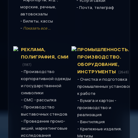
-
Услуги связи
морские, речные,
-
Почта, телеграф
автовокзалы
-
Билеты, кассы
-
Показать все ...
РЕКЛАМА,
ПРОМЫШЛЕННОСТЬ.
ПОЛИГРАФИЯ, СМИ
ПРОИЗВОДСТВО.
ОБОРУДОВАНИЕ,
(1187)
-
ИНСТРУМЕНТЫ
Производство
(2649)
корпоративной одежды
-
Очистка и подготовка
и государственной
промышленных установок
символики
к работе
-
СМС - рассылка
-
Бумага и картон -
-
Производство
производство и
выставочных стендов
реализация
-
Проведение промо-
-
Вентиляция
акций, маркетинговые
-
Крепежные изделия.
исследования
Метизы